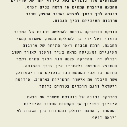
ההבעה היוצרת קמטים או מראה פנים זעוף.
דוגמה לכך ניתן למצוא באזור המצח, סביב
ארובות העיניים ובין הגבות.
הזרקת הבוטוקס גורמת להחלשה זמנית של השריר
הרצוי ועל ידי כך להחלקת המצח, טשטוש קמטי
ההבעה, הרמת הגבות ו/או פתיחה של ארובות
העיניים ומעניקה מראה צעיר ורענן לאזור חשוב
ובולט זה. ההזרקה עצמה הנה הליך פשוט וקצר
המתבצע במרפאה ולאחריו אין צורך בהשגחה.
החומר בו אני משתמש הנו בוטוקס או דיספורט,
אשר קיבלו את אישור הרשויות בארה"ב, אירופה
וישראל והנם חומרים בטוחים ביותר.
בהזרקה נכונה של בוטוקס תשמרי את הבעת
עינייך ופנייך אך הקמטים שסביב העיניים
ישתטחו , המצח יוחלק והמרווח בין הגבות לא
ייראה זועף.