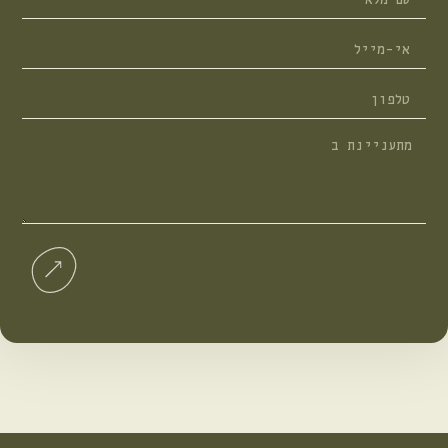
שם
מלא
אי-מייל
טלפון
מתעניינת
ב