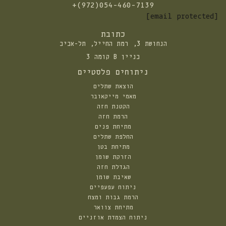
התקשרו
+(972)054-460-7139
אלינו:
[email protected]
כתובת
הנחושת 3, רמת החייל, תל-אביב
בניין B קומה 3
ניתוחים פלסטיים
הוצאת שתלים
מאמי מייקאובר
הקטנת חזה
הרמת חזה
מתיחת פנים
החלפת שתלים
מתיחת בטן
הזרקת שומן
הגדלת חזה
שאיבת שומן
ניתוח עפעפיים
הרמת גבות ומצח
מתיחת צוואר
ניתוח הצמדת אוזניים