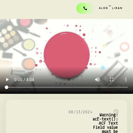
08/13/2024
Warning
:
acf-text():
ACF Text
Field value
must be