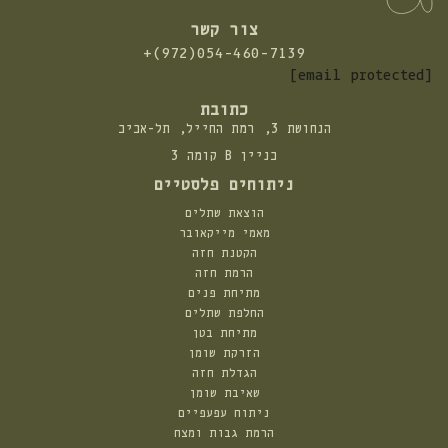
צור קשר
התקשרו
+(972)054-460-7139
אלינו:
[email protected]
כתובת
הנחושת 3, רמת החייל, תל-אביב
בניין B קומה 3
ניתוחים פלסטיים
הוצאת שתלים
מאמי מייקאובר
הקטנת חזה
הרמת חזה
מתיחת פנים
החלפת שתלים
מתיחת בטן
הזרקת שומן
הגדלת חזה
שאיבת שומן
ניתוח עפעפיים
הרמת גבות ומצח