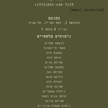
התקשרו
+(972)054-460-7139
אלינו:
[email protected]
כתובת
הנחושת 3, רמת החייל, תל-אביב
בניין B קומה 3
ניתוחים פלסטיים
הוצאת שתלים
מאמי מייקאובר
הקטנת חזה
הרמת חזה
מתיחת פנים
החלפת שתלים
מתיחת בטן
הזרקת שומן
הגדלת חזה
שאיבת שומן
ניתוח עפעפיים
הרמת גבות ומצח
מתיחת צוואר
ניתוח הצמדת אוזניים