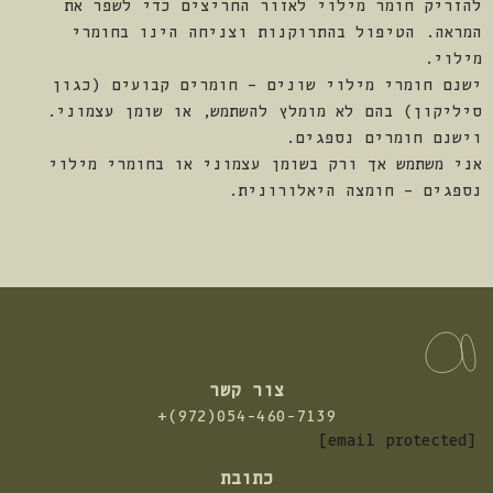
להזריק חומר מילוי לאזור החריצים כדי לשפר את
המראה. הטיפול בהתרוקנות וצניחה הינו בחומרי
מילוי.
ישנם חומרי מילוי שונים – חומרים קבועים (כגון
סיליקון) בהם לא מומלץ להשתמש, או שומן עצמוני.
וישנם חומרים נספגים.
אני משתמש אך ורק בשומן עצמוני או בחומרי מילוי
נספגים – חומצה היאלורונית.
צור קשר
התקשרו
+(972)054-460-7139
אלינו:
[email protected]
כתובת