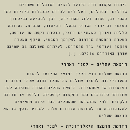
ניתוח הקטנת חזה מיועד לנשים הסובלות משדיים
גדולים ונפולים, העלולים לגרום למגבלות פיזיות כמו
כאבי גב, פטרת ולחץ מהחזייה, וכן לפגיעה בביטחון
העצמי ובדימוי הגוף. במהלך הניתוח, המבוצע בהרדמה
כללית ואורך כשעתיים וחצי, מוסרת רקמת שד עודפת,
העטרה והפטמה מורמות למקומן הטבעי, היקף העטרה
מוקטן ועודפי עור מוסרים. לעיתים משולבת גם שאיבת
שומן באזורים שונים. […]
הוצאת שתלים – לפני ואחרי
הוצאת שתלים הוא הליך רפואי המיועד לנשים
המעוניינות להסיר שתלים שהושתלו בחזה שלהן מסיבות
רפואיות או אסתטיות. הוצאת שתלים מהחזה מתאימה למי
שחוותה סיבוכים כמו התקשות קופסית, דליפה או תגובה
דלקתית ולמי שמרגישה שהשתלים כבר אינם מתאימים
להעדפותיה או לתחושת הנוחות שלה. למידע נוסף בנושא
הוצאת שתלים
הזרקת חומצה היאלורונית – לפני ואחרי