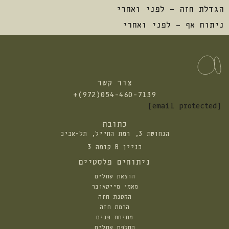
הגדלת חזה – לפני ואחרי
ניתוח אף – לפני ואחרי
צור קשר
התקשרו
+(972)054-460-7139
אלינו:
[email protected]
כתובת
הנחושת 3, רמת החייל, תל-אביב
בניין B קומה 3
ניתוחים פלסטיים
הוצאת שתלים
מאמי מייקאובר
הקטנת חזה
הרמת חזה
מתיחת פנים
החלפת שתלים