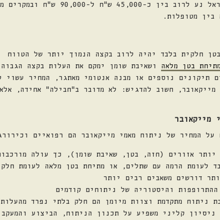
טווח המחירים של מאמי מייקאובר בישראל
 בין מטופלות.
טן חלקית בלבד יהיה לרוב בקצה הנמוך יותר של הטווח
תיחת בטן מלאה
ושאיבת שומן ימקם את העלות בקצה הגבוה
ם תיקונים נוספים או מבנה אנטומי מאתגר, המחיר עשוי ל
מייקאובר, חשוב להדגיש: לא מדובר ב"חבילה" אחידה, אלא
 מייקאובר
 על המחיר של ניתוח מאמי מייקאובר הם רפואיים וכירורג
יותר אזורים (חזה, בטן, שאיבת שומן), כך עולה מורכבות
ד לעומת הרמה עם שתלים, או מתיחת בטן מלאה לעומת חלקי
תר דורשים משאבים רבים יותר
ההתרופפות והיסטוריה של ניתוחים קודמים
ת ניתוח מתקדמת וצוות מיומן הם חלק בלתי נפרד מהעלות
ניסיון קליני משפיע על תכנון הניתוח, הביצוע והמעקב