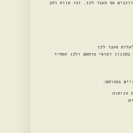
 נע לרוב בין כ-45,000 ש"ח ל-90,000 ש"ח ובמקרים מורכבים אף מעבר לכך. זהו טווח רחב
עלות מעבר לכך
 בתכנון רפואי מותאם ולכן המחיר
יים במהותם:
 הניתוח
ת