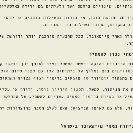
עותיים, שינויים ברקמת השד ולעיתים גם ירידה באלסטיות
ודית: תחושת כובד, אי נוחות בפעילות גופנית או קושי ב
ב המקרים, מדובר בשילוב בין השניים.
ולה מאמי מייקאובר: ככל שהבעיה מורכבת יותר ודורשת שי
ר.
מתי נכון להמתין
ום הריונות והנקה, כאשר המשקל יציב לאורך זמן וכאשר ק
מסויימים בהם נמליץ על ניתוחים אלו גם לפני סיום הילו
ם בתפקוד יומיומי או פוגעים בדימוי הגוף בצורה משמעות
ת את הניתוח; למשל, תכנון היריון נוסף, ירידה או עליי
עיל או בעיות בריפוי פצעים עשויים להשפיע על ההחלטה 
וח, אלא גם לאופן הביצוע: האם לשלב מספר פרוצדורות יח
יתוח מאמי מייקאובר בישראל