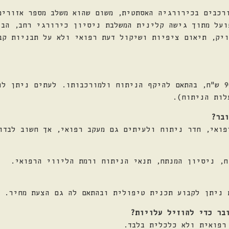
ורכבים בכירורגיה האסתטית, משום שהוא משלב מספר אזורי
ועל מתוך גישה קלינית המשלבת ניסיון כירורגי רחב, הבנ
ויק, תיאום ציפיות ושיקול דעת רפואי ולא על תבניות קב
בדרך כלל בין כ-45,000 ש"ח ל-90,000 ש"ח, בהתאם להיקף הניתוח ולמורכבותו. 
לות הניתוח).
בר?
פואי, חדר ניתוח ולעיתים גם מעקב רפואי, אך חשוב לבדו
ח, ניסיון המנתח, תנאי הניתוח ורמת הליווי הרפואי.
 ניתן לקבוע תכנית טיפולית ובהתאם לה גם הצעת מחיר.
בר כדי להוזיל עלויות?
רפואית ולא כלכלית בלבד.