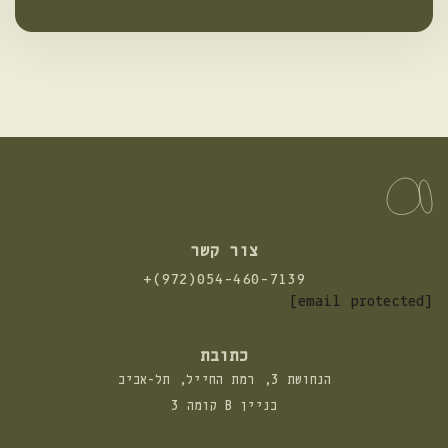
צור קשר
התקשרו
+(972)054-460-7139
אלינו:
[email protected]
כתובת
הנחושת 3, רמת החייל, תל-אביב
בניין B קומה 3