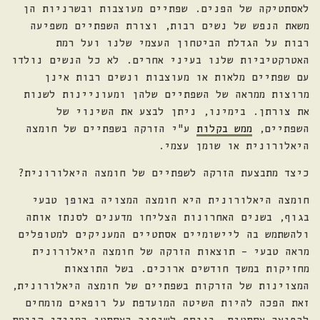
לאסתטיקה של הפנים. שפתיים מעוצבות ובשרניות הן
משאת הנפש של נשים רבות, וצורת השפתיים משפיעה
רבות על הגדלת הביטחון העצמי שלנו ועל רמת
האטרקטיביות שלנו בעיני אחרים. לא כל הנשים נולדו
עם שפתיים מלאות או מעוצבות ונשים רבות אינן
מרוצות ממראה של השפתיים שלהן ומעוניינות לשנות
את צורתן. בימינו, ניתן לבצע את השינוי של
השפתיים,
ממש בקלות
ע"י הזרקה בשפתיים של חומצה
היאלורונית או שומן עצמי.
כיצד מתבצעת הזרקה לשפתיים של חומצה היאלורונית?
חומצה היאלורונית היא חומצה המצויה באופן טבעי
בגוף, בשנים האחרונות הצליחו מדענים לסנתז אותה
ולהשתמש בה ליישומיים אסתטיים המעניקים למטופלים
מראה טבעי – תוצאות הזרקה של חומצה היאלורונית
מחזיקות במשך חודשים ארוכים. בשל התוצאות
המצוינות של הזרקות בשפתיים של חומצה היאלורונית,
זאת הפכה להיות השיטה המועדפת על רופאים מומחים
לרפואה אסתטית. בנוסף לשיפור האסתטי המיידי קיימת