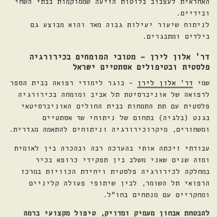
האחראית לעצבוב בלוטות הזיעה שממוקמות בבתי השחי
ובידיים.
לניתוח שיעור יעילות גבוה מאד והוא מבוצע גם
בילדים ומתבגרים.
דר
'
אלון לירן
–
מטובי המומחים בכירורגיה
פלסטית ובטיפולים אסתטיים ישראל
שמי
דר' אלון לירן
– בוגר לימודי רפואה בבית הספר
לרפואה של אוניברסיטת תל אביב ומומחה בכירורגיה
פלסטית עם תת התמחות בבית החולים האוניברסיטאי
בגנט (בלגיה) בתחום של ניתוחי שד אסתטיים
ומשחזרים, מיקרוכירורגיה וניתוחים להתאמה מגדרית.
עבודתי זיכתה אותי בהערכה רבה ובהכרה בין לאומית
ומזה שנים שאני משלב בין תפקידי כרופא בכיר
במחלקה לכירורגיה פלסטית ויחידת הכוויות במרכז
הרפואי תל השומר, לבין שיתופי פעולה קליניים
ומחקריים עם מנתחים בחו"ל.
להבטחת אבחון מעמיק ומדויק
, טיפול מקצועי ברמה