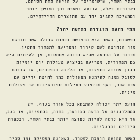
בבתי השחי, ש"שומרים" על הזיעה תחת חסותם.
באזורים כאלה, הזיעה נשארת זמן ממושך יותר
וממשיכה להגיב יחד עם התוצרים החיידקיים.
מתי הזעה מוגדרת כהזעת יתר
?
בפשטות, כאשר היא מופרשת בכמות גדולה אשר חורגת
מזו הנחוצה לשם קירור ומפריעה לתפקוד התקין.
מדובר על הפרעה שהיא ברובה אסתטית, אך לעיתים היא
גם תפקודית, מפריעה בביצוע פעולות יום יומיות
כגון אחיזה בחפצים, או הליכה בכפכפים, או גורמת
לסובל ממנה להימנע מפעולות כמו לחיצת ידיים עם
אדם אחר, ואף מביצוע פעילות ספורטיבית או פעילות
מינית.
הזעת יתר יכולה להתבטא בכל אזור בגוף. יש
המתלוננים על הזעה בצוואר, בחזה, בכתפיים, או בגב,
אך היא נוטה להיות נפוצה יותר בבתי השחי, ובכפות
הידיים והרגליים.
כאשר ההזעה הופכת למטרד, כשאינה מפסיקה זמן סביר