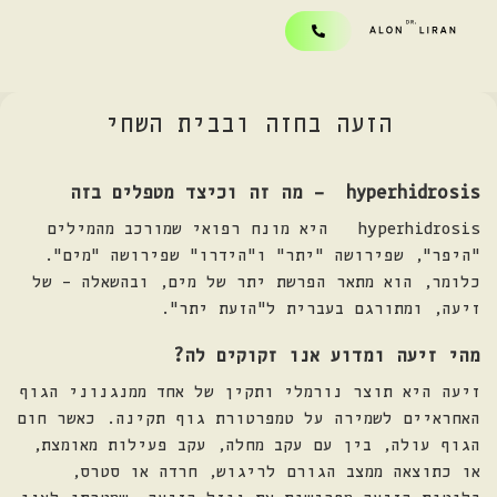
הזעה בחזה ובבית השחי
hyperhidrosis
–
מה זה וכיצד מטפלים בזה
hyperhidrosis היא מונח רפואי שמורכב מהמילים
"היפר", שפירושה "יתר" ו"הידרו" שפירושה "מים".
כלומר, הוא מתאר הפרשת יתר של מים, ובהשאלה – של
זיעה, ומתורגם בעברית ל"הזעת יתר".
מהי זיעה ומדוע אנו זקוקים לה
?
זיעה היא תוצר נורמלי ותקין של אחד ממנגנוני הגוף
האחראיים לשמירה על טמפרטורת גוף תקינה. כאשר חום
הגוף עולה, בין עם עקב מחלה, עקב פעילות מאומצת,
או כתוצאה ממצב הגורם לריגוש, חרדה או סטרס,
בלוטות הזיעה מפרישות את נוזל הזיעה, שמטרתו לצנן