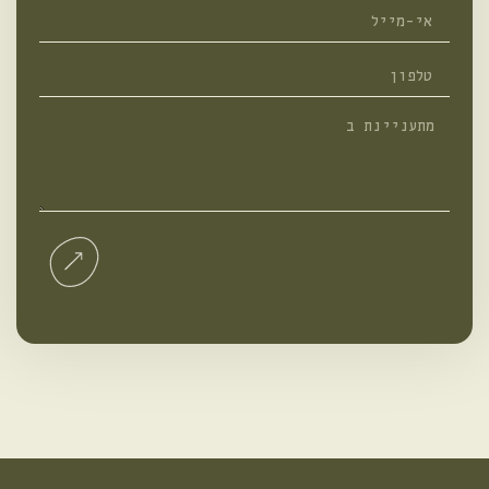
אי-מייל
טלפון
מתעניינת
ב